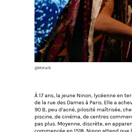
@M.Kielb
À 17 ans, la jeune Ninon, lycéenne en t
de la rue des Dames à Paris. Elle a ache
90 B, peu d’acné, pilosité maîtrisée, c
piscine, de cinéma, de centres commerci
pas plus. Moyenne, discrète, en appare
commencée en 1518, Ninon attend que le