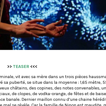
>>
TEASER
<<<
erminale, vit avec sa mère dans un trois pièces hauss
vé sa puberté, se situe dans la moyenne : 1,65 mètre, 55
heveux châtains, des copines, des notes convenables, u
aux, de clopes, de vodka-orange, de fêtes et de baise
nce banale. Dernier maillon connu d’une chaine hérédi
 mal se révèle. Car la famille de Ninon est maudite,