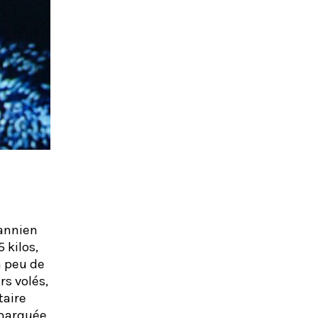
mannien
 kilos,
n peu de
rs volés,
taire
 marquée