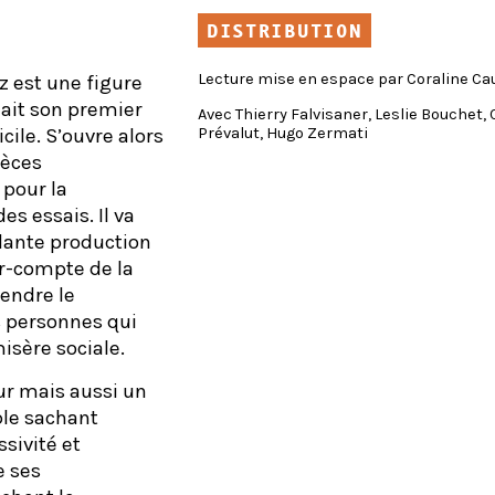
DISTRIBUTION
Lecture mise en espace par Coraline Ca
z est une figure
nait son premier
Avec Thierry Falvisaner, Leslie Bouchet
Prévalut, Hugo Zermati
cile. S’ouvre alors
ièces
 pour la
es essais. Il va
dante production
ur-compte de la
tendre le
 personnes qui
isère sociale.
ur mais aussi un
ble sachant
sivité et
e ses