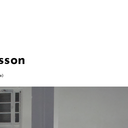
isson
e)