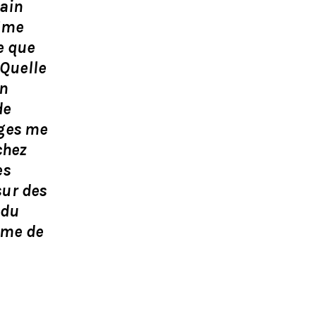
vain
Même
e que
 Quelle
on
de
ages me
chez
es
sur des
 du
rme de