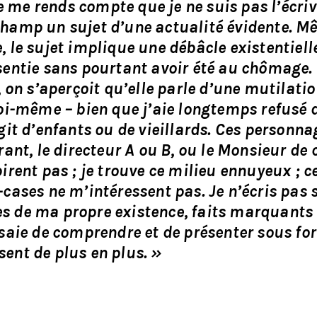
je me rends compte que je ne suis pas l’écri
hamp un sujet d’une actualité évidente. 
 le sujet implique une débâcle existentiell
sentie sans pourtant avoir été au chômage.
 on s’aperçoit qu’elle parle d’une mutilati
oi-même – bien que j’aie longtemps refusé 
git d’enfants ou de vieillards. Ces personn
ant, le directeur A ou B, ou le Monsieur de 
rent pas ; je trouve ce milieu ennuyeux ; c
cases ne m’intéressent pas. Je n’écris pas 
nes de ma propre existence, faits marquants
saie de comprendre et de présenter sous fo
ent de plus en plus. »