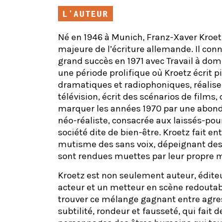
L'AUTEUR
Né en 1946 à Munich, Franz-Xaver Kroet
majeure de l’écriture allemande. Il con
grand succès en 1971 avec Travail à domi
une période prolifique où Kroetz écrit p
dramatiques et radiophoniques, réalise
télévision, écrit des scénarios de films, d
marquer les années 1970 par une abon
néo-réaliste, consacrée aux laissés-po
société dite de bien-être. Kroetz fait en
mutisme des sans voix, dépeignant des
sont rendues muettes par leur propre m
Kroetz est non seulement auteur, édite
acteur et un metteur en scène redouta
trouver ce mélange gagnant entre agres
subtilité, rondeur et fausseté, qui fait d