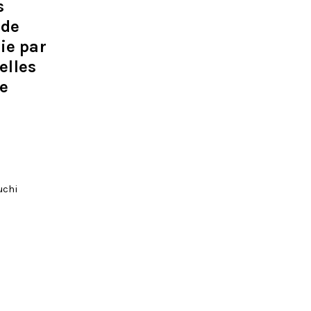
s
 de
ie par
elles
le
uchi