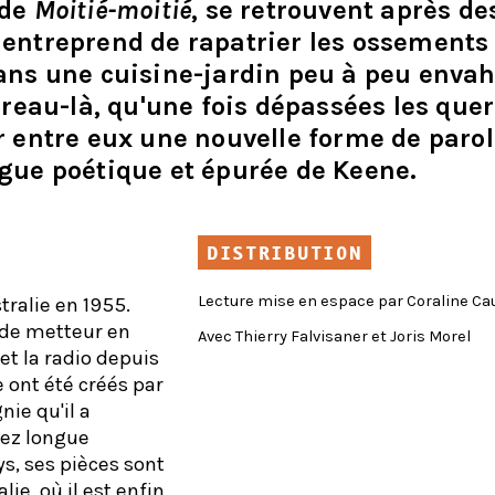
 de
Moitié-moitié
, se retrouvent après de
 entreprend de rapatrier les ossements
dans une cuisine-jardin peu à peu envah
erreau-là, qu'une fois dépassées les quer
er entre eux une nouvelle forme de paro
ngue poétique et épurée de Keene.
DISTRIBUTION
Lecture mise en espace par Coraline Ca
ralie en 1955.
 de metteur en
Avec Thierry Falvisaner et Joris Morel
 et la radio depuis
 ont été créés par
ie qu'il a
sez longue
s, ses pièces sont
ie, où il est enfin