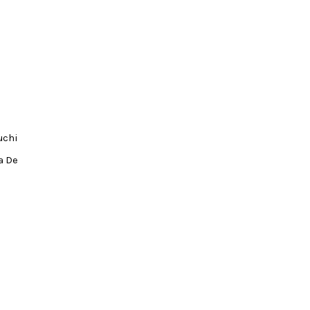
uchi
a De