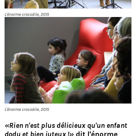
L'énorme crocodile, 2015
L'énorme crocodile, 2015
«Rien n'est plus délicieux qu'un enfant
dodu et bien juteux !»
dit l'énorme