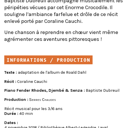
Baptiste Dubreuil accompagne musicalement les
péripéties vécues par cet Enorme Crocodile. Il
souligne l’ambiance farfelue et drôle de ce récit
enlevé porté par Coraline Cauchi.
Une chanson à reprendre en chœur vient même
agrémenter ces aventures pittoresques !
INFORMATIONS / PRODUCTION
Texte :
adaptation de l'album de Roald Dahl
Récit :
Coraline Cauchi
Piano Fender Rhodes, Djembé & Senza :
Baptiste Dubreuil
Production :
Serres Chaudes
Récit musical pour les 3/6 ans
Durée :
40 min
Dates :
4 novembre 2018 / Bibliothèque Albert-Legendre, Laval