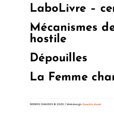
LaboLivre – cer
Mécanismes de 
hostile
Dépouilles
La Femme cha
SERRES CHAUDES
© 2026 / Webdesign
Quentin Aurat