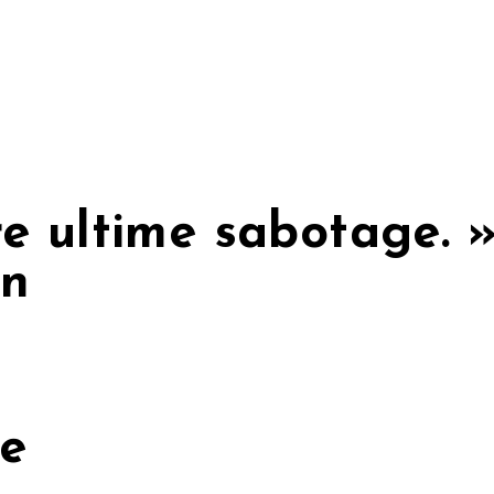
re ultime sabotage. 
on
ce